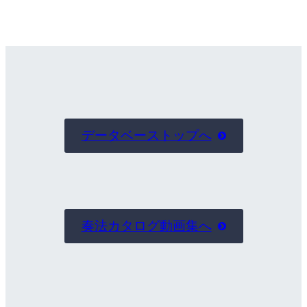
データベーストップへ

奏法カタログ動画集へ
