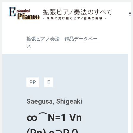
拡張ピアノ奏法 作品データベー
ス
PP
E
Saegusa, Shigeaki
∞⌒N=1 Vn
(Pn) a∋P０