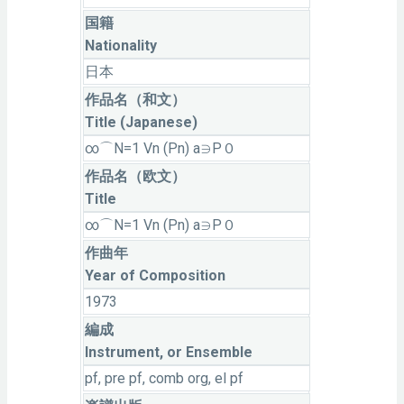
国籍
Nationality
日本
作品名（和文）
Title (Japanese)
∞⌒N=1 Vn (Pn) a∋P０
作品名（欧文）
Title
∞⌒N=1 Vn (Pn) a∋P０
作曲年
Year of Composition
1973
編成
Instrument, or Ensemble
pf, pre pf, comb org, el pf