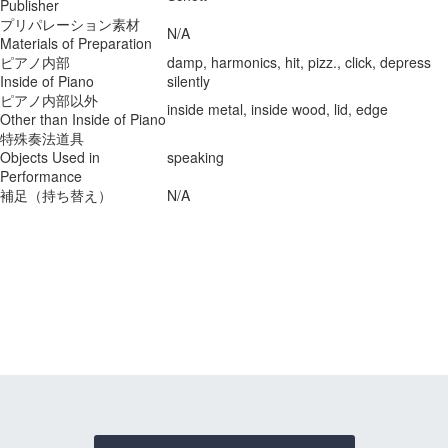
Publisher
プリパレーション素材
N/A
Materials of Preparation
ピアノ内部
damp, harmonics, hit, pizz., click, depress
Inside of Piano
silently
ピアノ内部以外
inside metal, inside wood, lid, edge
Other than Inside of Piano
特殊奏法道具
Objects Used in
speaking
Performance
補足（持ち替え）
N/A