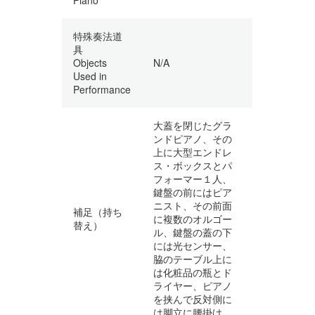
特殊奏法道
具
Objects
N/A
Used in
Performance
大蓋を閉じたグラ
ンドピアノ、その
上に大型エンドレ
ス・ボックスとパ
フォーマー１人、
鍵盤の前にはピア
ニスト、その前面
補足（持ち
に複数のオルゴー
替え）
ル、鍵盤の蓋の下
には光センサー、
脇のテーブル上に
は化粧品の瓶とド
ライヤー、ピアノ
を挟んで反対側に
は脚立に腰掛け