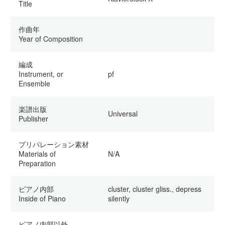
Title
作曲年
Year of Composition
編成
Instrument, or
pf
Ensemble
楽譜出版
Universal
Publisher
プリパレーション素材
Materials of
N/A
Preparation
ピアノ内部
cluster, cluster gliss., depress
Inside of Piano
silently
ピアノ内部以外