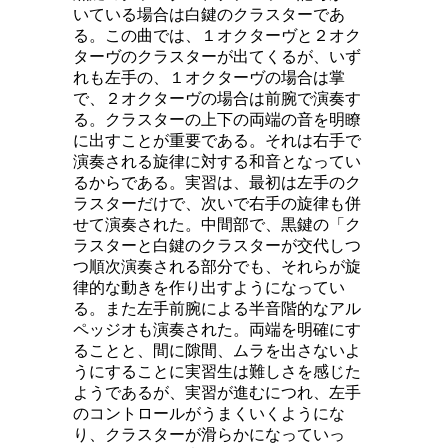
いている場合は白鍵のクラスターであ
る。この曲では、１オクターヴと２オク
ターヴのクラスターが出てくるが、いず
れも左手の、１オクターヴの場合は掌
で、２オクターヴの場合は前腕で演奏す
る。クラスターの上下の両端の音を明瞭
に出すことが重要である。それは右手で
演奏される旋律に対する和音となってい
るからである。実習は、最初は左手のク
ラスターだけで、次いで右手の旋律も併
せて演奏された。中間部で、黒鍵の「ク
ラスターと白鍵のクラスターが交代しつ
つ順次演奏される部分でも、それらが旋
律的な動きを作り出すようになってい
る。また左手前腕による半音階的なアル
ペッジオも演奏された。両端を明確にす
ることと、間に隙間、ムラを出さないよ
うにすることに実習生は難しさを感じた
ようであるが、実習が進むにつれ、左手
のコントロールがうまくいくようにな
り、クラスターが滑らかになっていっ