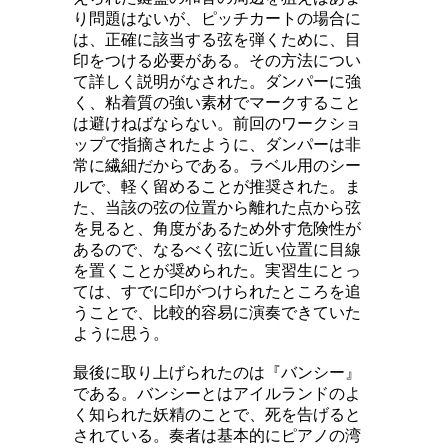
り問題はないが、ピッチカートの場合に
は、正確に該当する弦を弾くために、目
印をつける必要がある。その方法につい
て詳しく説明がなされた。ダンパーに強
く、粘着質の強い素材でマークすること
は避けねばならない。前回のワークショ
ップで指摘されたように、ダンパーは非
常に繊細だからである。ラベル用のシー
ルで、軽く留めることが推奨された。ま
た、当該の弦の位置から離れた点から弦
を見ると、角度があるため外す危険性が
あるので、なるべく弦に近い位置に目線
を置くことが奨められた。実習生にとっ
ては、すでに印がつけられたところを追
うことで、比較的容易に演奏できていた
ように思う。
最後に取り上げられたのは『バンシー』
である。バンシーとはアイルランドのよ
く知られた妖精のことで、死を告げると
されている。奏者は基本的にピアノの湾