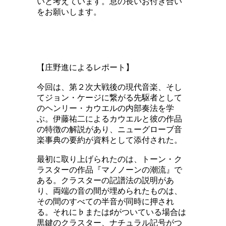
いと考えています。息の長いお付き合い
をお願いします。
【庄野進によるレポート】
今回は、第２次大戦後の現代音楽、そし
てジョン・ケージに繋がる先駆者として
のヘンリー・カウエルの内部奏法を学
ぶ。伊藤祐二によるカウエルと彼の作品
の特徴の解説があり、ニューグローブ音
楽事典の要約が資料として添付された。
最初に取り上げられたのは、トーン・ク
ラスターの作品『マノノーンの潮流』で
ある。クラスターの記譜法の説明があ
り、両端の音の間が埋められたものは、
その間のすべての半音が同時に押され
る。それに♭または♯がついている場合は
黒鍵のクラスター、ナチュラル記号がつ