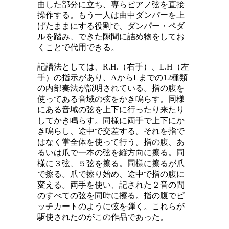
曲した部分に立ち、専らピアノ弦を直接
操作する。もう一人は曲中ダンパーを上
げたままにする役割で、ダンパー・ペダ
ルを踏み、できた隙間に詰め物をしてお
くことで代用できる。
記譜法としては、R
.H.
（右手）、
L.H
（左
手）の指示があり、
A
から
L
までの12種類
の内部奏法が説明されている。指の腹を
使ってある音域の弦をかき鳴らす。同様
にある音域の弦を上下に行ったり来たり
してかき鳴らす。同様に両手で上下にか
き鳴らし、途中で交差する。それを指で
はなく掌全体を使って行う。指の腹、あ
るいは爪で一本の弦を縦方向に擦る。同
様に３弦、５弦を擦る。同様に擦るが爪
で擦る。爪で擦り始め、途中で指の腹に
変える。両手を使い、記された２音の間
のすべての弦を同時に擦る。指の腹でピ
ッチカートのように弦を弾く。これらが
駆使されたのがこの作品であった。