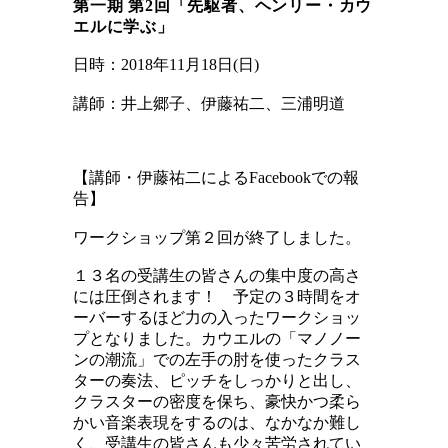
第一期 第2回「先駆者、ヘンリー・カウ
エルに学ぶ」
日時：2018年11月18日(日)
講師：井上郷子、伊藤祐二、三浦明道
【講師・伊藤祐二によるFacebookでの報
告】
ワークショップ第２回が終了しました。
１３名の受講生の皆さんの集中度の高さ
には圧倒されます！ 予定の３時間をオ
ーバーするほど力の入ったワークショッ
プとなりました。カウエルの「マノノー
ンの潮流」での左手の肘を使ったクラス
ターの奏法、ピッチをしっかりと出し、
クラスターの密度を保ち、豪快かつ柔ら
かい音楽表現をするのは、なかなか難し
く、受講生の皆さんも少々苦労されてい