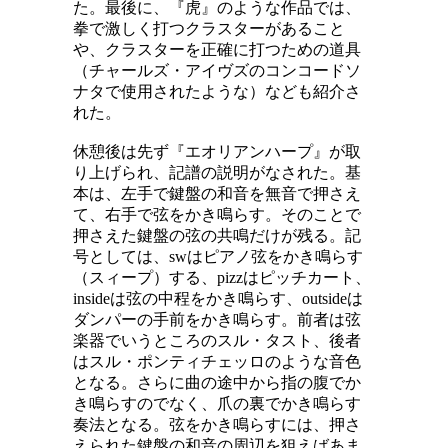
た。最後に、『虎』のような作品では、
拳で激しく打つクラスターがあること
や、クラスターを正確に打つための道具
（チャールズ・アイヴズのコンコードソ
ナタで使用されたような）なども紹介さ
れた。
休憩後は先ず『エオリアンハープ』が取
り上げられ、記譜の説明がなされた。基
本は、左手で鍵盤の和音を無音で押さえ
て、右手で弦をかき鳴らす。そのことで
押さえた鍵盤の弦の共鳴だけが残る。記
号としては、
sw
はピアノ弦をかき鳴らす
（スィープ）する、
pizz
はピッチカート、
inside
は弦の中程をかき鳴らす、
outside
は
ダンパーの手前をかき鳴らす。前者は弦
楽器でいうところのスル・タスト、後者
はスル・ポンティチェッロのような音色
となる。さらに曲の途中から指の腹でか
き鳴らすのでなく、爪の裏でかき鳴らす
奏法となる。弦をかき鳴らすには、押さ
えられた鍵盤の和音の周辺を狙えばあま