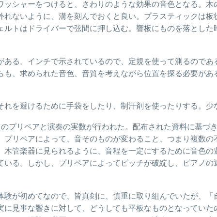
ワッシャーをつけると、さわりのような効果の音色となる。木
外れないように、溝を刻んでおくと良い。プラスティックは板
ェルトはドライバーで弦間に押し込む。響板にものを落とした
がある。インチで示されているので、定規を使って測るのであ
らも、求められた音色、音質を考えながら位置を探る必要があ
。
それを避けるために手袋をしたり、制汗剤を使ったりする。少
』のプリペアと演奏の実数が行われた。配布された資料に基づ
。プリペアによって、音そのものが変わること、つまり複数の
、木管楽器に見られるように、音程を一定にするために音色の
ている。しかし、プリペアによってピッチが破綻し、ピアノの
体験が初めてなので、皆真剣に、慎重に取り組んでいたが、「
実に見事な響きに対して、どうしても平板なものとなっていた