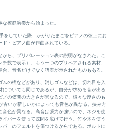
事な模範演奏から始まった。
助手をしていた際、かがりたまごをピアノの弦上にお
ード・ピアノ曲が作曲されている。
ながら、プリパレーション表の説明がなされた。こ
ンチ数で表示）、もう一つのプリペアされる素材、
場合、音名だけでなく譜表が示されたものもある。
ゴムの楔などがあり、消しゴムなどは、切れ目を入
材についても同じであるが、自分が求める音が出る
ピノの弦間の大きさが異なるので、様々な厚さのも
が古いか新しいかによっても音色が異なる。挟み方
て音色が異なる。高音は張力が強いので、ネジを使
ライバーを使って弦間を広げて行う。竹や木を使う
ンパーのフェルトを傷つけるからである。ボルトに