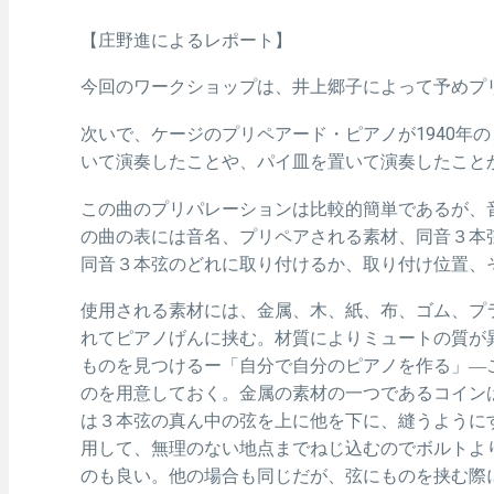
【庄野進によるレポート】
今回のワークショップは、井上郷子によって予めプ
次いで、ケージのプリペアード・ピアノが1940
いて演奏したことや、パイ皿を置いて演奏したこと
この曲のプリパレーションは比較的簡単であるが、
の曲の表には音名、プリペアされる素材、同音３本
同音３本弦のどれに取り付けるか、取り付け位置、
使用される素材には、金属、木、紙、布、ゴム、プ
れてピアノげんに挟む。材質によりミュートの質が
ものを見つけるー「自分で自分のピアノを作る」―
のを用意しておく。金属の素材の一つであるコイン
は３本弦の真ん中の弦を上に他を下に、縫うように
用して、無理のない地点までねじ込むのでボルトよ
のも良い。他の場合も同じだが、弦にものを挟む際