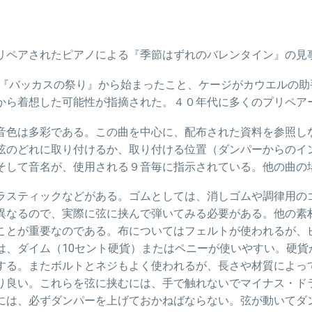
リペアされたピアノによる『季節はずれのバレンタイン』の見
年の『バッカスの祭り』から始まったこと、ケージがカウエルの
から着想した可能性が指摘された。４０年代に多くのプリペア
音色は多彩である。この曲を中心に、配布された資料を参照し
弦のどれに取り付けるか、取り付ける位置（ダンパーからのイ
そして音名が、使用される９音毎に指示されている。他の曲の
ラスティックなどがある。ゴムとしては、消しゴムや調律用の
異なるので、実際に弦に挟んで弾いてみる必要がある。他の素
ことが重要なのである。布についてはフェルトが使われるが、
は、ダイム（
10
セント硬貨）またはペニーが使いやすい。硬貨
する。またボルトとネジもよく使われるが、長さや材質によっ
り良い。これらを弦に挟むには、手で触れないでマイナス・ド
には、必ずダンパーを上げておかねばならない。弦が動いてダ