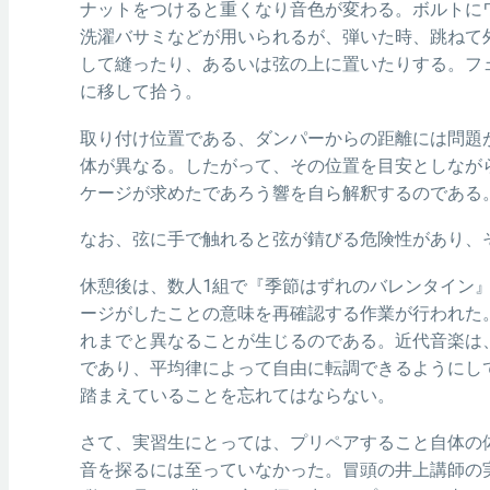
ナットをつけると重くなり音色が変わる。ボルトに
洗濯バサミなどが用いられるが、弾いた時、跳ねて
して縫ったり、あるいは弦の上に置いたりする。フ
に移して拾う。
取り付け位置である、ダンパーからの距離には問題
体が異なる。したがって、その位置を目安としなが
ケージが求めたであろう響を自ら解釈するのである
なお、弦に手で触れると弦が錆びる危険性があり、
休憩後は、数人1組で『季節はずれのバレンタイン
ージがしたことの意味を再確認する作業が行われた
れまでと異なることが生じるのである。近代音楽は
であり、平均律によって自由に転調できるようにし
踏まえていることを忘れてはならない。
さて、実習生にとっては、プリペアすること自体の
音を探るには至っていなかった。冒頭の井上講師の