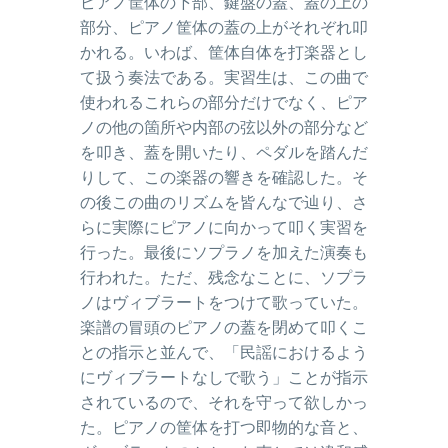
ピアノ筐体の下部、鍵盤の蓋、蓋の上の
部分、ピアノ筐体の蓋の上がそれぞれ叩
かれる。いわば、筐体自体を打楽器とし
て扱う奏法である。実習生は、この曲で
使われるこれらの部分だけでなく、ピア
ノの他の箇所や内部の弦以外の部分など
を叩き、蓋を開いたり、ペダルを踏んだ
りして、この楽器の響きを確認した。そ
の後この曲のリズムを皆んなで辿り、さ
らに実際にピアノに向かって叩く実習を
行った。最後にソプラノを加えた演奏も
行われた。ただ、残念なことに、ソプラ
ノはヴィブラートをつけて歌っていた。
楽譜の冒頭のピアノの蓋を閉めて叩くこ
との指示と並んで、「民謡におけるよう
にヴィブラートなしで歌う」ことが指示
されているので、それを守って欲しかっ
た。ピアノの筐体を打つ即物的な音と、