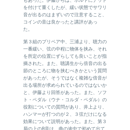
もあった。伊藤からは、ボルトにナット
を付けて重くしたが、緩い状態でサワリ
音が出るのは
まずいので注意すること、
コインの音は良かったと講評があっ
た。
第３組のプリペア中、三浦より、聴力の
一番緩い、弦の中程に物体を挟み、それ
を所定の位置にずらしても良いことが指
摘された。また、聴講生から倍音の出る
節のところに物を挟むべきかという質問
があったが、そうではなく複雑な倍音が
出る場所が求められているのではないか
と、伊藤より回答があった。また、ソフ
ト・ペダル（ウナ・コルダ・ペダル）の
役割についての質問があり、井上より、
ハンマーが打つのが２、３弦だけになる
効果について説明があった。また、第３
局の上の
B
音は、曲の途中で初めて出て