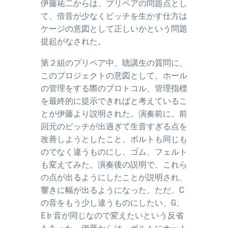
伊藤祐二からは、プリペアの問題点とし
て、倍音が少なくピッチを生かす仕方は
ケージの意図として正しいかという問題
提起がなされた。
第２組のプリペア中、聴講生の質問に、
このプロジェクトの意図として、ホール
の管理をする際のプロトコル、管理指標
を最終的に提示できればと考えているこ
とが伊藤より説明された。演奏前に、前
回元のピッチが出過ぎて生音すぎる点を
改善しようとしたこと、ボルトも同じも
のでなく違うものにし、ゴム、フェルト
も変えてみた。演奏後の説明で、これら
の点が出るようにしたことが説明され、
響きに幅が出るようになった、ただ、
C
の音をもう少し違うものにしたい、
G
、
E♭音が同じなので変えたいという反省