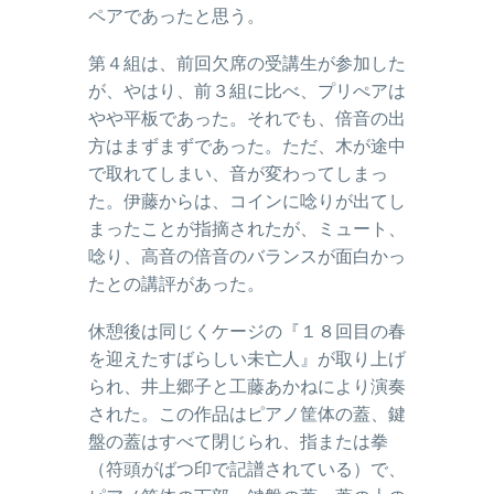
ペアであったと思う。
第４組は、前回欠席の受講生が参加した
が、やはり、前３組に比べ、プリぺアは
やや平板であった。それでも、倍音の出
方はまずまずであった。ただ、木が途中
で取れてしまい、音が変わってしまっ
た。伊藤からは、コインに唸りが出てし
まったことが指摘されたが、ミュート、
唸り、高音の倍音のバランスが面白かっ
たとの講評があった。
休憩後は同じくケージの『１８回目の春
を迎えたすばらしい未亡人』が取り上げ
られ、井上郷子と工藤あかねにより演奏
された。この作品はピアノ筐体の蓋、鍵
盤の蓋はすべて閉じられ、指または拳
（符頭がばつ印で記譜されている）で、