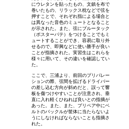
にウレタンを貼ったもの、文鎮を布で
巻いたもの、リラックス枕などで弦を
押すことで、それぞれ指による場合と
は異なった音色のミュートとなること
が示された。また、弦にブルータック
（ポスターパテ）をつけることでもミ
ュートすることができ、容易に取り外
せるので、即興などに使い勝手が良い
ことが指摘された。実習生はこれらを
様々に用いて、その違いを確認してい
た。
ここで、三浦より、前回のプリパレー
ションの際、弦間を拡げるドライバー
の差し込む方向が斜めだと、誤って響
板を傷つけやすいことが注意され、垂
直に入れ軽くひねれば良いとの指摘が
あった。また、また、プリペア中にベ
ルトのバックルが筐体に当たらないよ
うにしなければならないことも指摘さ
れた。