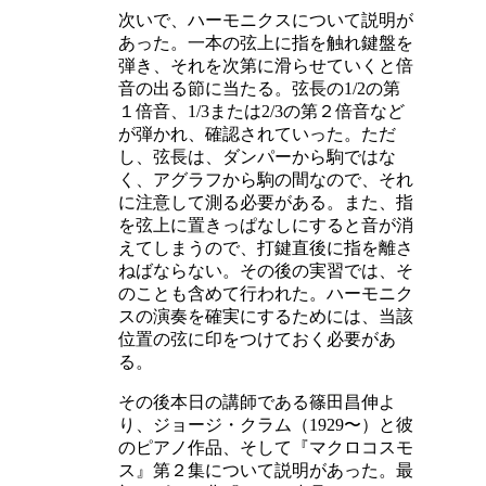
次いで、ハーモニクスについて説明が
あった。一本の弦上に指を触れ鍵盤を
弾き、それを次第に滑らせていくと倍
音の出る節に当たる。弦長の
1/2
の第
１倍音、
1/3
または
2/3
の第２倍音など
が弾かれ、確認されていった。ただ
し、弦長は、ダンパーから駒ではな
く、アグラフから駒の間なので、それ
に注意して測る必要がある。また、指
を弦上に置きっぱなしにすると音が消
えてしまうので、打鍵直後に指を離さ
ねばならない。その後の実習では、そ
のことも含めて行われた。ハーモニク
スの演奏を確実にするためには、当該
位置の弦に印をつけておく必要があ
る。
その後本日の講師である篠田昌伸よ
り、ジョージ・クラム（
1929
〜）と彼
のピアノ作品、そして『マクロコスモ
ス』第２集について説明があった。最