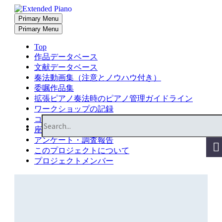
Primary Menu
Primary Menu
Top
作品データベース
文献データベース
奏法動画集（注意とノウハウ付き）
委嘱作品集
拡張ピアノ奏法時のピアノ管理ガイドライン
ワークショップの記録
コンサートの記録
座談会・シンポジウムの記録
アンケート・調査報告
このプロジェクトについて
プロジェクトメンバー