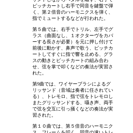
ピッチカートし右手で同音を鍵盤で弾
く、第２倍音のハーモニクスを弾く、
指でミュートするなどが行われた。
第５曲では、右手でトリル、左手でグ
ラス（曲面なし、１オクターヴをカバ
ーする長さが必要）を元に押し付けて
前後に動かす、鼻声で歌う、ピッチカ
ートしてすぐに指で響を止める、グラ
スの動きとピッチカートの組み合わ
せ、弦を掌で叩くなどの奏法が実習さ
れた。
第9曲では、ワイヤーブラシによるグ
リッサンド（音域は奏者に任されてい
る）、トレモロ、指で弦をトレモロし
またグリッサンドする、囁き声、両手
で弦を交互に引っ掻くなどの奏法が実
習された。
第１０曲では、第５倍音のハーモニク
ス、フレームを叩く、同音の速いトレ