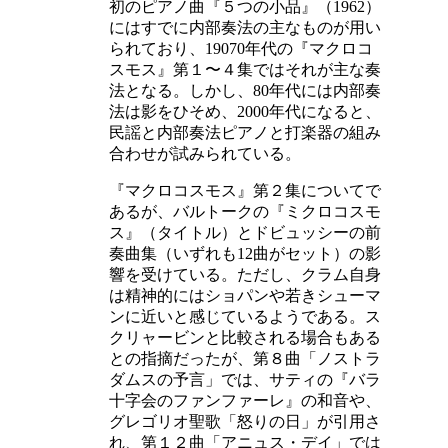
初のピアノ曲『５つの小品』（
1962
）
にはすでに内部奏法の主なものが用い
られており、19070年代の『マクロコ
スモス』第１〜４集ではそれが主な奏
法となる。しかし、80年代には内部奏
法は影をひそめ、2000年代になると、
民謡と内部奏法ピアノと打楽器の組み
合わせが試みられている。
『マクロコスモス』第２集についてで
あるが、バルトークの『ミクロコスモ
ス』（タイトル）とドビュッシーの前
奏曲集（いずれも12曲がセット）の影
響を受けている。ただし、クラム自身
は精神的にはショパンや若きシューマ
ンに近いと感じているようである。ス
クリャービンと比較される場合もある
との指摘だったが、第８曲「ノストラ
ダムスの予言」では、サティの『バラ
十字会のファンファーレ』の和音や、
グレゴリオ聖歌「怒りの日」が引用さ
れ、第１２曲「アニュス・デイ」では