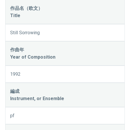
作品名（欧文）
Title
Still Sorrowing
作曲年
Year of Composition
1992
編成
Instrument, or Ensemble
pf