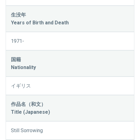
生没年
Years of Birth and Death
1971-
国籍
Nationality
イギリス
作品名（和文）
Title (Japanese)
Still Sorrowing