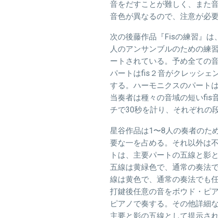
音をだすことが難しく、また
音色が異なるので、注意が必
次の後藤作品『
Fis
の練習』は
人のアンサンブルのための練
ートされている。予め全ての
パートは
fis
２音がクレッシェ
する。ハーモニクスのパート
当奏者は種々の音域の短い
fis
チで30秒を計り、それぞれの
星谷作品は1〜
8
人の奏者のた
要な一を占める。それ以外は
トは、主要パートの五線と影
五線は黄緑色で、通常の奏法
線は黄色で、通常の奏法でも
打鍵後任意の音をボウド・ピ
ピアノで奏する。その他詳細
主要と影の五線として提示さ