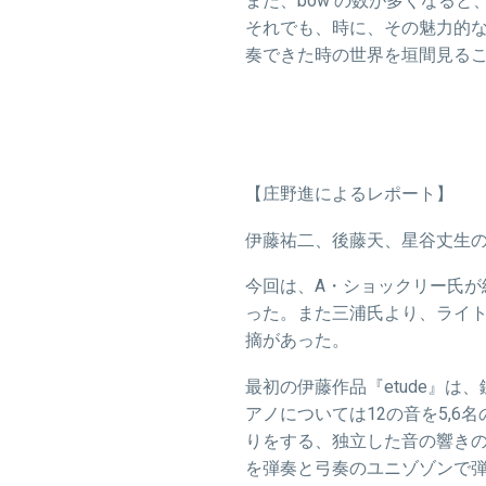
また、bow の数が多くなる
それでも、時に、その魅力的
奏できた時の世界を垣間見る
【庄野進によるレポート】
伊藤祐二、後藤天、星谷丈生の
今回は、
A
・ショックリー氏が
った。また三浦氏より、ライ
摘があった。
最初の伊藤作品『
etude
』は、
アノについては12の音を5,
りをする、独立した音の響き
を弾奏と弓奏のユニゾゾンで