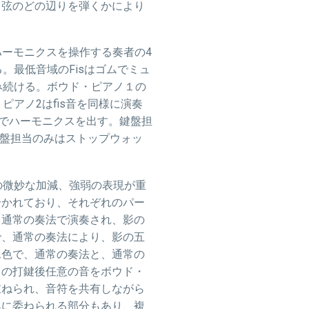
ノ弦のどの辺りを弾くかにより
ハーモニクスを操作する奏者の4
る。最低音域の
Fis
はゴムでミュ
み続ける。ボウド・ピアノ１の
ピアノ2は
fis
音を同様に演奏
でハーモニクスを出す。鍵盤担
鍵盤担当のみはストップウォッ
の微妙な加減、強弱の表現が重
分かれており、それぞれのパー
、通常の奏法で演奏され、影の
で、通常の奏法により、影の五
水色で、通常の奏法と、通常の
常の打鍵後任意の音をボウド・
重ねられ、音符を共有しながら
興に委ねられる部分もあり、複