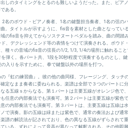
音出しのタイミングをとるのも難しいようだった。また、ピア
要である。
、2名のボウド・ピアノ奏者、1名の鍵盤担当奏者、1名の弦の
習曲。タイトルが示すように、
fis
音を素材とした曲となってい
音域の
fis
音を抑えてからソステヌートペダルを踏み、曲の間踏
ンド、デクレッシェンド等の表情をつけて演奏される。ボウド・
は、種々の音域の
fis
音の弦長の
1/2, 1/3, 1/4
の場所に触れること
音を弾く。各パート共、1段を30秒程度で演奏するものとし、
段の入りを示すために、拳で鍵盤以外の場所を打つ。
めの『虹の練習曲』。彼の他の曲同様、フレージング、タッチ
不確定なまま奏者に委ねられる。楽譜は全部で３つのパートに
となる五線ｓからなる。第１パートは主要五線がオレンジ色で
でも任意の内部奏法でも演奏可。第２パートは主要五線が紫色
任意の内部奏法でも演奏可。第３パートは、主要五線は五線は
アノで演奏。影の五線は緑または紫色で、通常の奏法および通
な楽譜の解読法が記されており、色の異なる五線がずらされて
れている。ずれによって音高が異なって解釈される。その他即