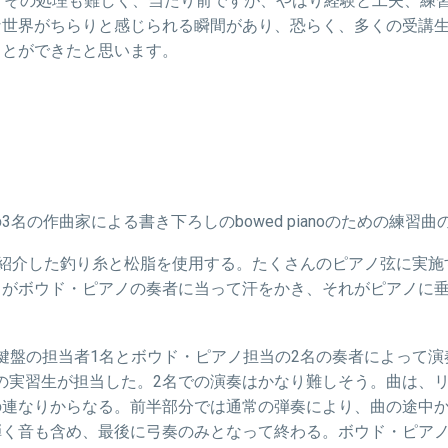
と、その処理も難しく、当たり前ですが、やはり経験と工夫、練
な世界がちらりと感じられる瞬間があり、恐らく、多くの受講
ことができたと思います。
3名の作曲家による書き下ろしの
bowed piano
のための練習曲
紹介した釣り糸と松脂を使用する。たくさんのピアノ弦に実施
トがボウド・ピアノの奏者に当って汗をかき、それがピアノに
鍵盤の担当者1名とボウド・ピアノ担当の2名の奏者によって
6名の実習生が担当した。2名での演奏はかなり難しそう。曲は、
の連なりからなる。前半部分では通常の弾奏により、曲の途中
弾く音も含め、最後に弓奏のみとなって終わる。ボウド・ピア