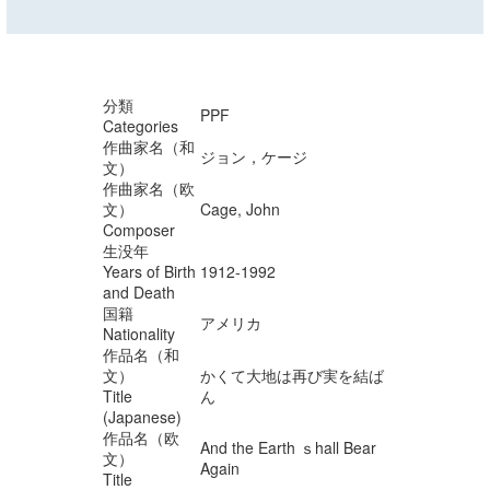
分類
PPF
Categories
作曲家名（和
ジョン，ケージ
文）
作曲家名（欧
文）
Cage, John
Composer
生没年
Years of Birth
1912-1992
and Death
国籍
アメリカ
Nationality
作品名（和
文）
かくて大地は再び実を結ば
Title
ん
(Japanese)
作品名（欧
And the Earth ｓhall Bear
文）
Again
Title