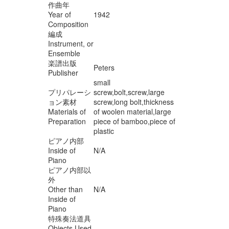
作曲年
Year of
1942
Composition
編成
Instrument, or
Ensemble
楽譜出版
Peters
Publisher
small
プリパレーシ
screw,bolt,screw,large
ョン素材
screw,long bolt,thickness
Materials of
of woolen material,large
Preparation
piece of bamboo,piece of
plastic
ピアノ内部
Inside of
N/A
Piano
ピアノ内部以
外
Other than
N/A
Inside of
Piano
特殊奏法道具
Objects Used