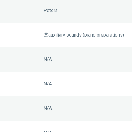
Peters
⑤auxiliary sounds (piano preparations)
N/A
N/A
N/A