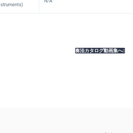
N/A
nstruments)
奏法カタログ動画集へ
