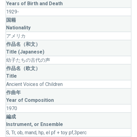
Years of Birth and Death
1929-
国籍
Nationality
アメリカ
作品名（和文）
Title (Japanese)
幼子たちの古代の声
作品名（欧文）
Title
Ancient Voices of Children
作曲年
Year of Composition
1970
編成
Instrument, or Ensemble
S, Tr, ob, mand, hp, el pf + toy pf,3perc