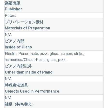
楽譜出版
Publisher
Peters
プリパレーション素材
Materials of Preparation
N/A
ピアノ内部
Inside of Piano
Electric Piano: mute, pizz., gliss., scrape, strike,
harmonics/Chisel-Piano: gliss., pizz.
ピアノ内部以外
Other than Inside of Piano
N/A
特殊奏法道具
Objects Used in Performance
N/A
補足（持ち替え）