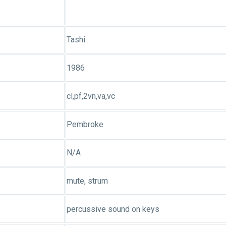
Tashi
1986
cl,pf,2vn,va,vc
Pembroke
N/A
mute, strum
percussive sound on keys