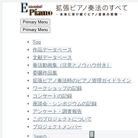
Primary Menu
Primary Menu
Top
作品データベース
文献データベース
奏法動画集（注意とノウハウ付き）
委嘱作品集
拡張ピアノ奏法時のピアノ管理ガイドライン
ワークショップの記録
コンサートの記録
座談会・シンポジウムの記録
アンケート・調査報告
このプロジェクトについて
プロジェクトメンバー