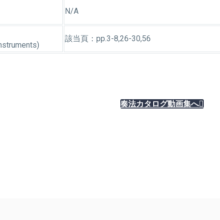
N/A
該当頁：pp.3-8,26-30,56
nstruments)
奏法カタログ動画集へ
