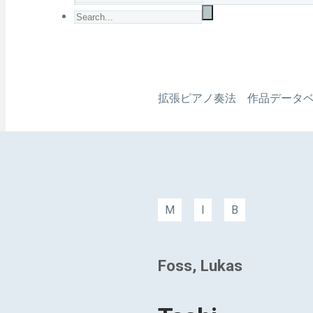
拡張ピアノ奏法 作品データ
M
I
B
Foss, Lukas