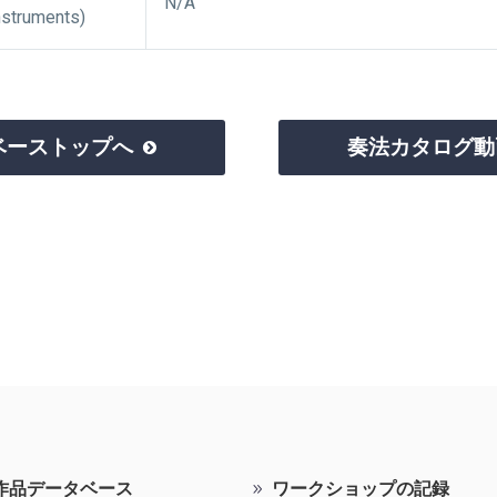
N/A
nstruments)
ベーストップへ
奏法カタログ動

作品データベース
ワークショップの記録