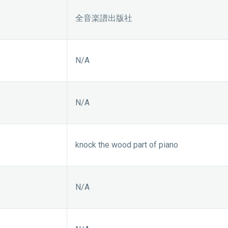
全音楽譜出版社
N/A
N/A
knock the wood part of piano
N/A