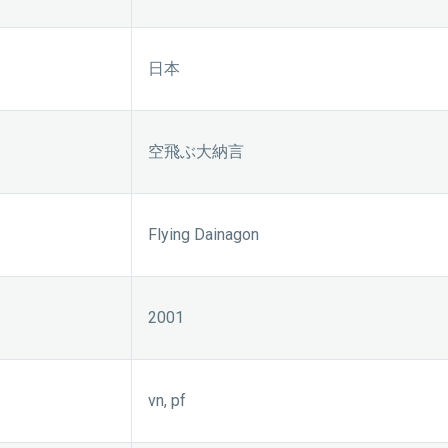
日本
空飛ぶ大納言
Flying Dainagon
2001
vn, pf