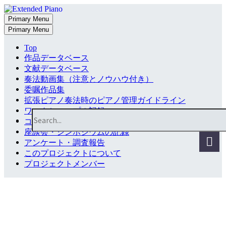
Primary Menu
Primary Menu
Top
作品データベース
文献データベース
奏法動画集（注意とノウハウ付き）
委嘱作品集
拡張ピアノ奏法時のピアノ管理ガイドライン
ワークショップの記録
コンサートの記録
座談会・シンポジウムの記録
アンケート・調査報告
このプロジェクトについて
プロジェクトメンバー