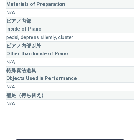
Materials of Preparation
N/A
ピアノ内部
Inside of Piano
pedal, depress silently, cluster
ピアノ内部以外
Other than Inside of Piano
N/A
特殊奏法道具
Objects Used in Performance
N/A
補足（持ち替え）
N/A