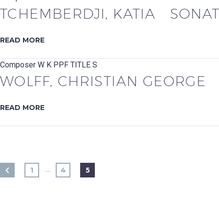
TCHEMBERDJI, KATIA SONAT
READ MORE
Composer W
K
PPF
TITLE S
WOLFF, CHRISTIAN GEORGE S
READ MORE
…
1
4
5