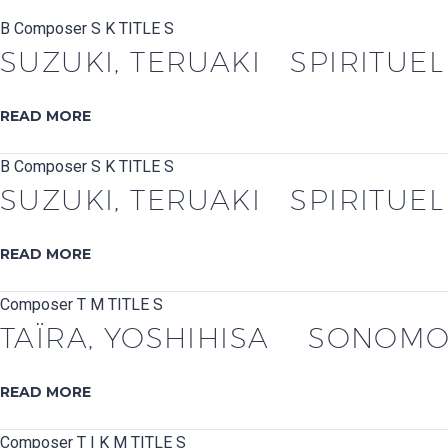
B
Composer S
K
TITLE S
SUZUKI, TERUAKI SPIRITUEL 
READ MORE
B
Composer S
K
TITLE S
SUZUKI, TERUAKI SPIRITUEL 
READ MORE
Composer T
M
TITLE S
TAÏRA, YOSHIHISA SONOMO
READ MORE
Composer T
I
K
M
TITLE S