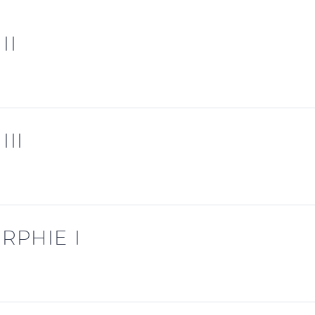
II
III
RPHIE I