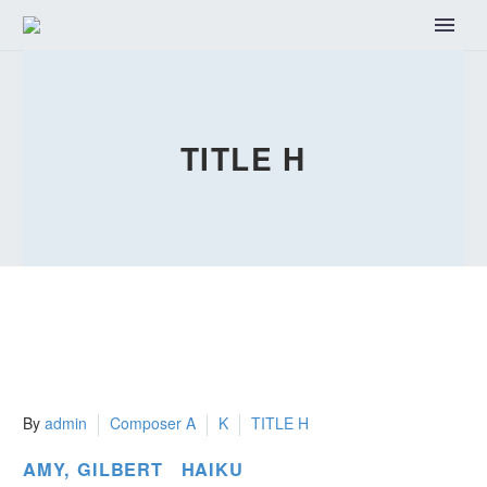
TITLE H
By
admin
Composer A
K
TITLE H
AMY, GILBERT HAIKU