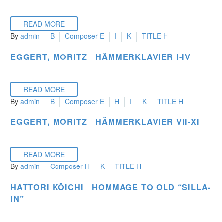
READ MORE
By
admin
B
Composer E
I
K
TITLE H
EGGERT, MORITZ HÄMMERKLAVIER I-IV
READ MORE
By
admin
B
Composer E
H
I
K
TITLE H
EGGERT, MORITZ HÄMMERKLAVIER VII-XI
READ MORE
By
admin
Composer H
K
TITLE H
HATTORI KŌICHI HOMMAGE TO OLD “SILLA-
IN”