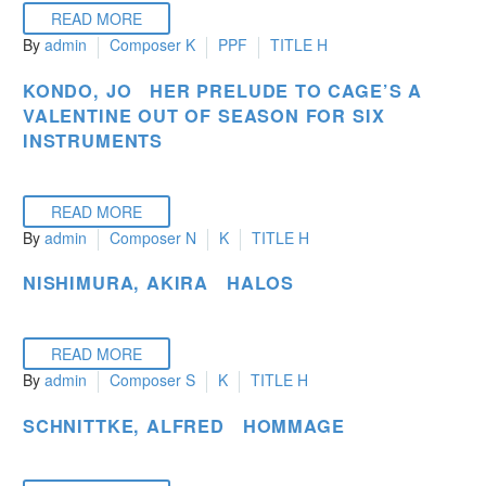
READ MORE
By
admin
Composer K
PPF
TITLE H
KONDO, JO HER PRELUDE TO CAGE’S A
VALENTINE OUT OF SEASON FOR SIX
INSTRUMENTS
READ MORE
By
admin
Composer N
K
TITLE H
NISHIMURA, AKIRA HALOS
READ MORE
By
admin
Composer S
K
TITLE H
SCHNITTKE, ALFRED HOMMAGE