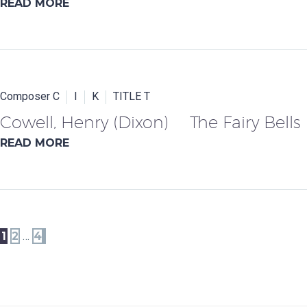
READ MORE
Composer C
I
K
TITLE T
Cowell, Henry (Dixon) The Fairy Bells
READ MORE
1
2
…
4