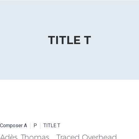
TITLE T
Composer A
P
TITLE T
Adès, Thomas Traced Overhead