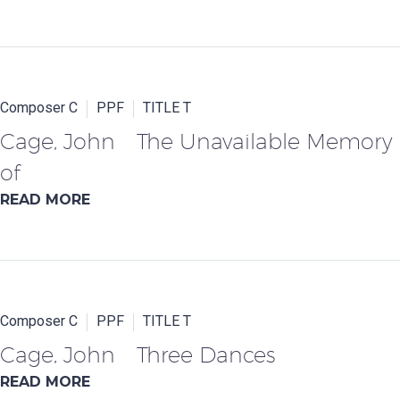
Composer C
PPF
TITLE T
Cage, John The Unavailable Memory
of
READ MORE
Composer C
PPF
TITLE T
Cage, John Three Dances
READ MORE