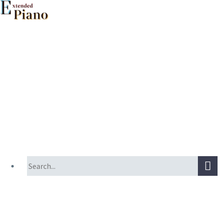
Primary Menu
Primary Menu
TOP
作品データベース
文献データベース
奏法動画集（注意とノウハウ付き）
委嘱作品集
拡張ピアノ奏法時のピアノ管理ガイドライン
ワークショップの記録
コンサートの記録
座談会・シンポジウムの記録
アンケート・調査報告
このプロジェクトについて
プロジェクトメンバー