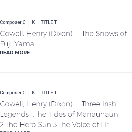
Composer C
K
TITLE T
Cowell, Henry (Dixon) The Snows of
Fuji-Yama
READ MORE
Composer C
K
TITLE T
Cowell, Henry (Dixon) Three Irish
Legends 1.The Tides of Manaunaun
2.The Hero Sun 3.The Voice of Lir