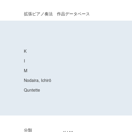
拡張ピアノ奏法 作品データベース
K
I
M
Nodaira, Ichirō
Quntette
分類