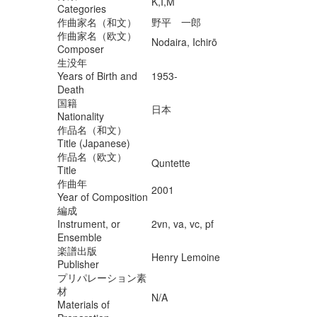
K,I,M
Categories
作曲家名（和文）
野平 一郎
作曲家名（欧文）
Nodaira, Ichirō
Composer
生没年
Years of Birth and
1953-
Death
国籍
日本
Nationality
作品名（和文）
Title (Japanese)
作品名（欧文）
Quntette
Title
作曲年
2001
Year of Composition
編成
Instrument, or
2vn, va, vc, pf
Ensemble
楽譜出版
Henry Lemoine
Publisher
プリパレーション素
材
N/A
Materials of