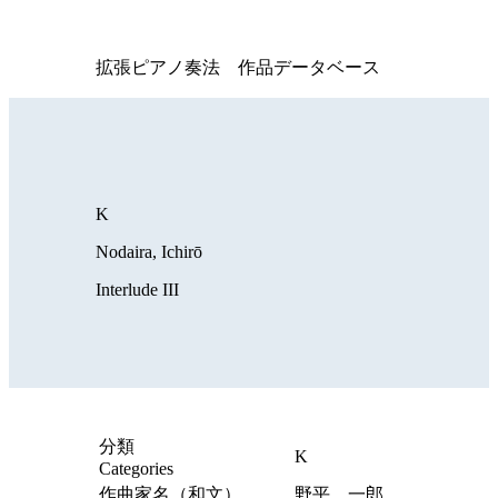
拡張ピアノ奏法 作品データベース
K
Nodaira, Ichirō
Interlude III
分類
K
Categories
作曲家名（和文）
野平 一郎