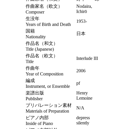
作曲家名（欧文）
Nodaira,
Ichirō
Composer
生没年
1953-
Years of Birth and Death
国籍
日本
Nationality
作品名（和文）
Title (Japanese)
作品名（欧文）
Interlude III
Title
作曲年
2006
Year of Composition
編成
pf
Instrument, or Ensemble
楽譜出版
Henry
Lemoine
Publisher
プリパレーション素材
N/A
Materials of Preparation
ピアノ内部
depress
silently
Inside of Piano