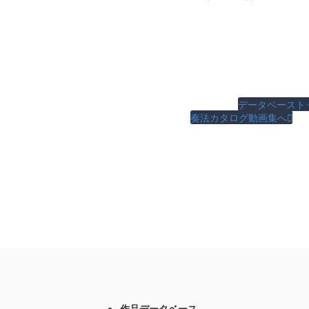
データベースト
奏法カタログ動画集へ

作品データベース