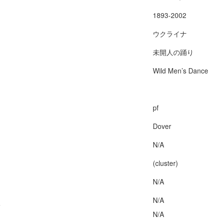
1893-2002
ウクライナ
未開人の踊り
Wild Men’s Dance
pf
Dover
N/A
(cluster)
N/A
N/A
e
N/A