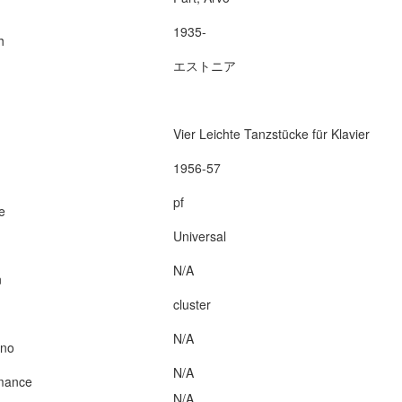
1935-
h
エストニア
Vier Leichte Tanzstücke für Klavier
1956-57
pf
e
Universal
N/A
n
cluster
N/A
ano
N/A
rmance
N/A