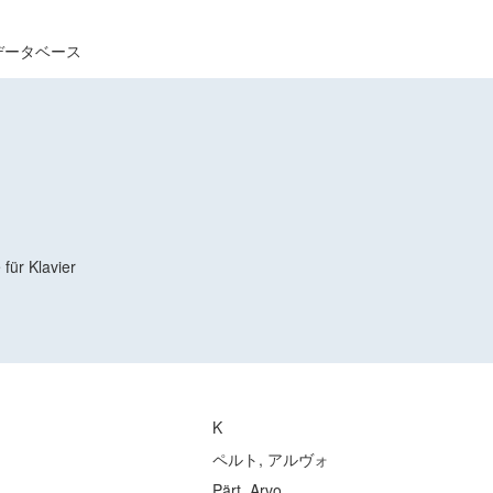
データベース
für Klavier
K
ペルト, アルヴォ
Pärt, Arvo