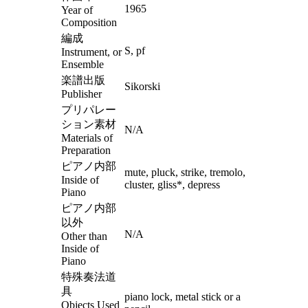
1965
Year of
Composition
編成
S, pf
Instrument, or
Ensemble
楽譜出版
Sikorski
Publisher
プリパレー
ション素材
N/A
Materials of
Preparation
ピアノ内部
mute, pluck, strike, tremolo,
Inside of
cluster, gliss*, depress
Piano
ピアノ内部
以外
N/A
Other than
Inside of
Piano
特殊奏法道
具
piano lock, metal stick or a
Objects Used