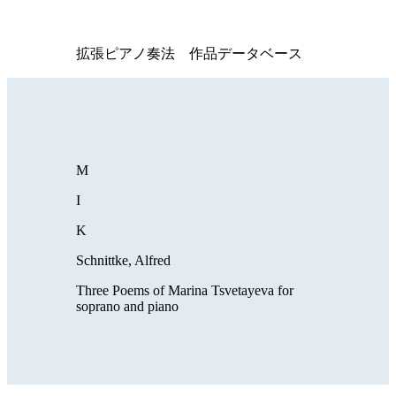
拡張ピアノ奏法 作品データベース
M
I
K
Schnittke, Alfred
Three Poems of Marina Tsvetayeva for
soprano and piano