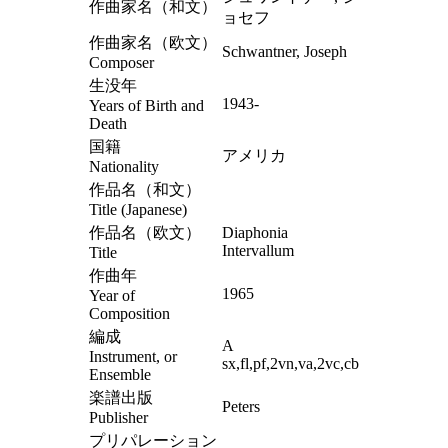
作曲家名（和文）
ョセフ
作曲家名（欧文）
Schwantner, Joseph
Composer
生没年
1943-
Years of Birth and
Death
国籍
アメリカ
Nationality
作品名（和文）
Title (Japanese)
作品名（欧文）
Diaphonia
Intervallum
Title
作曲年
1965
Year of
Composition
編成
A
Instrument, or
sx,fl,pf,2vn,va,2vc,cb
Ensemble
楽譜出版
Peters
Publisher
プリパレーション