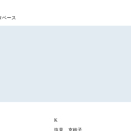
タベース
K
塩見 充枝子