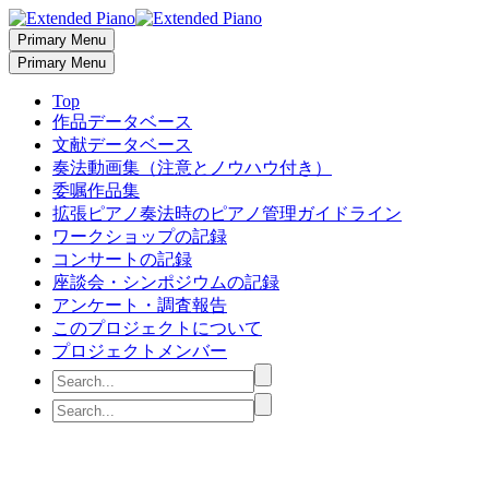
Primary Menu
Primary Menu
Top
作品データベース
文献データベース
奏法動画集（注意とノウハウ付き）
委嘱作品集
拡張ピアノ奏法時のピアノ管理ガイドライン
ワークショップの記録
コンサートの記録
座談会・シンポジウムの記録
アンケート・調査報告
このプロジェクトについて
プロジェクトメンバー