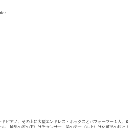
ator
ンドピアノ、その上に大型エンドレス・ボックスとパフォーマー１人、
ール、鍵盤の蓋の下には光センサー、脇のテーブル上には化粧品の瓶と