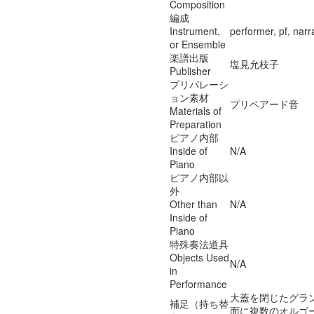
Composition
編成
Instrument,
performer, pf, narr
or Ensemble
楽譜出版
塩見允枝子
Publisher
プリパレーシ
ョン素材
プリペアード音
Materials of
Preparation
ピアノ内部
Inside of
N/A
Piano
ピアノ内部以
外
Other than
N/A
Inside of
Piano
特殊奏法道具
Objects Used
N/A
in
Performance
大蓋を閉じたグラ
補足（持ち替
面に複数のオルゴ