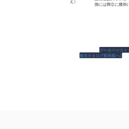
え）
側には脚立に腰掛
データベースト
奏法カタログ動画集へ
