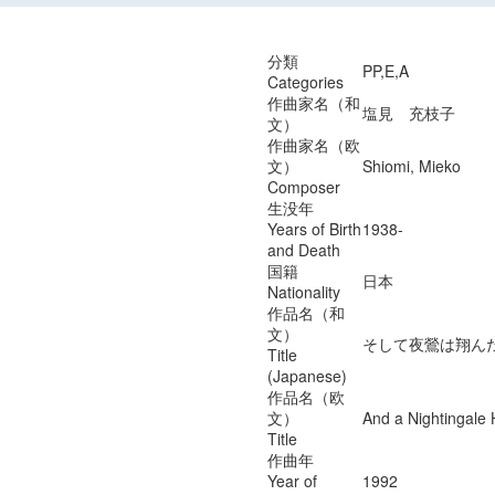
分類
PP,E,A
Categories
作曲家名（和
塩見 充枝子
文）
作曲家名（欧
文）
Shiomi, Mieko
Composer
生没年
Years of Birth
1938-
and Death
国籍
日本
Nationality
作品名（和
文）
そして夜鶯は翔ん
Title
(Japanese)
作品名（欧
文）
And a Nightingale 
Title
作曲年
Year of
1992