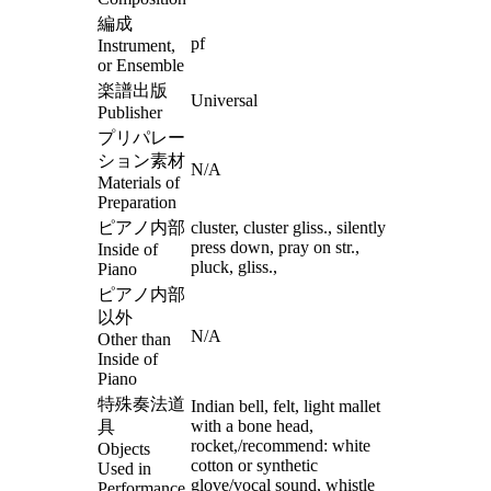
編成
pf
Instrument,
or Ensemble
楽譜出版
Universal
Publisher
プリパレー
ション素材
N/A
Materials of
Preparation
ピアノ内部
cluster, cluster gliss., silently
press down, pray on str.,
Inside of
pluck, gliss.,
Piano
ピアノ内部
以外
N/A
Other than
Inside of
Piano
特殊奏法道
Indian bell, felt, light mallet
with a bone head,
具
rocket,/recommend: white
Objects
cotton or synthetic
Used in
glove/vocal sound, whistle
Performance