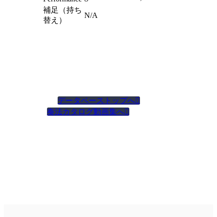
補足（持ち
N/A
替え）
データベーストップへ

奏法カタログ動画集へ
