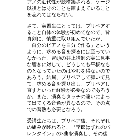
アノの近代性が脱構築される。ケージ
以後とはそのことを踏まえていること
を忘れてはならない。
さて、実習生にとっては、プリペアす
ること自体の体験が初めてなので、皆
真剣に、慎重に取り組んでいたが、
「自分のピアノを自分で作る」という
ように、求める音を探るには至ってい
なかった。冒頭の井上講師の実に見事
な響きに対して、どうしても平板なも
のとなっていたのはやむを得ないので
あろう。結局、プリペアして弾いて見
て、求める音を探り出し、プリペアし
直すといった経験が必要なのであろう
か。また、演奏もタッチの違いによっ
て出てくる音色が異なるので、その点
での習熟も必要となろう。
受講生たちは、プリペア後、それぞれ
の組みが終わると、『季節はずれのバ
レンタイン』の3曲を演奏し、その後