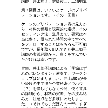
講師：井上郷子、伊藤祐二、三浦明道
第３回目は、いよいよケージのプリパ
レーションです。（その一回目）
ケージのプリパレーション表の見方か
ら、材料の種類と現実的な選択、その
セッティング法、道具まで、要素は本
当に多く、限られた時間の中ですべて
をフォローすることはもちろん不可能
ですが、長年取り組んできた井上郷子
講師の実践経験から、多くを学んでい
ただければ幸いです。
冒頭、井上郷子講師による「季節はず
れのバレンタイン」演奏で、ワークシ
ョップは始まりました。井上講師が長
い経験の中で得た企業秘密ノウハウ
（？）を惜しげもなく公開、使う道具
の詳細から、材料の実際、その挟み込
み方、注意点など多岐にわたりまし
た。（それでもまだほんの一部にすぎ