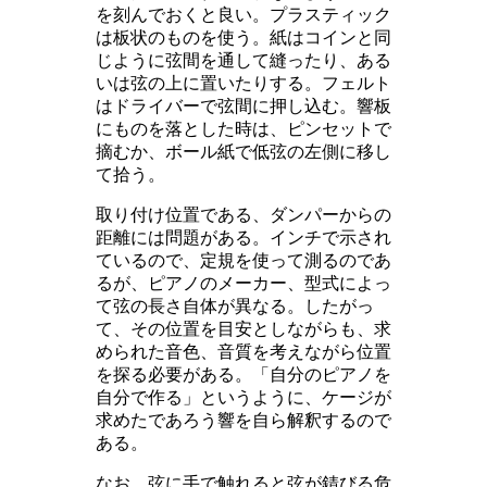
を刻んでおくと良い。プラスティック
は板状のものを使う。紙はコインと同
じように弦間を通して縫ったり、ある
いは弦の上に置いたりする。フェルト
はドライバーで弦間に押し込む。響板
にものを落とした時は、ピンセットで
摘むか、ボール紙で低弦の左側に移し
て拾う。
取り付け位置である、ダンパーからの
距離には問題がある。インチで示され
ているので、定規を使って測るのであ
るが、ピアノのメーカー、型式によっ
て弦の長さ自体が異なる。したがっ
て、その位置を目安としながらも、求
められた音色、音質を考えながら位置
を探る必要がある。「自分のピアノを
自分で作る」というように、ケージが
求めたであろう響を自ら解釈するので
ある。
なお、弦に手で触れると弦が錆びる危