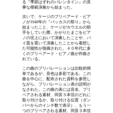
る『季節はずれのバレンタイン』の見
事な模範演奏から始まった。
次いで、ケージのプリペアード・ピア
ノが1940年の『バッカスの祭り』から
始まったこと、ケージがカウエルの助
手をしていた際、かがりたまごをピア
ノの弦上において演奏したことや、パ
イ皿を置いて演奏したことから着想し
た可能性が指摘された。４０年代に多
くのプリペアード・ピアノ曲が作曲さ
れている。
この曲のプリパレーションは比較的簡
単であるが、音色は多彩である。この
曲を中心に、配布された資料を参照し
ながら、プリパレーション表の説明が
なされた。この曲の表には音名、プリ
ペアされる素材、同音３本弦のどれに
取り付けるか、取り付ける位置（ダン
パーからのインチ数で表示）、もう一
つのプリペアされる素材、同音３本弦