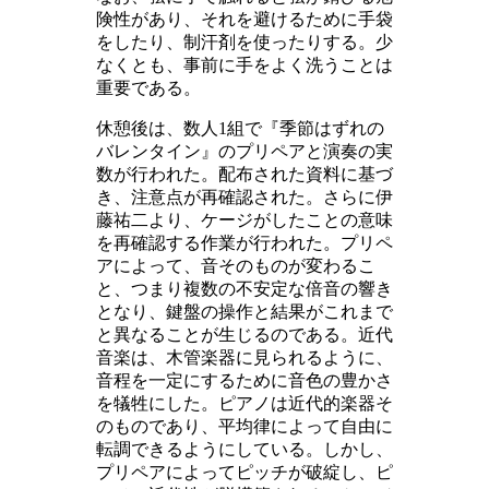
険性があり、それを避けるために手袋
をしたり、制汗剤を使ったりする。少
なくとも、事前に手をよく洗うことは
重要である。
休憩後は、数人1組で『季節はずれの
バレンタイン』のプリペアと演奏の実
数が行われた。配布された資料に基づ
き、注意点が再確認された。さらに伊
藤祐二より、ケージがしたことの意味
を再確認する作業が行われた。プリペ
アによって、音そのものが変わるこ
と、つまり複数の不安定な倍音の響き
となり、鍵盤の操作と結果がこれまで
と異なることが生じるのである。近代
音楽は、木管楽器に見られるように、
音程を一定にするために音色の豊かさ
を犠牲にした。ピアノは近代的楽器そ
のものであり、平均律によって自由に
転調できるようにしている。しかし、
プリペアによってピッチが破綻し、ピ