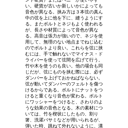
い。硬貨が古いか新しいかによっても
音色が異なる。挟み方は３本弦の真ん
中の弦を上に他を下に、縫うようにす
る。またボルトとネジもよく使われる
が、長さや材質によって音色が異な
る。高音は張力が強いので、ネジを使
用して、無理のない地点までねじ込む
のでボルトより良い。これらを弦に挟
むには、手で触れないでマイナス・ド
ライバーを使って弦間を広げて行う。
竹や木を使うのも良い。他の場合も同
じだが、弦にものを挟む際には、必ず
ダンパーを上げておかねばならない。
弦が動いてダンパーのフェルトを傷つ
けるからである。ボルトにナットをつ
けると重くなり音色が変わる。ボルト
にワッシャーをつけると、さわりのよ
うな効果の音色となる。木の素材につ
いては、竹を楔状にしたもの、割り
箸、洗濯バサミなどが用いられるが、
弾いた時、跳ねて外れないように、溝