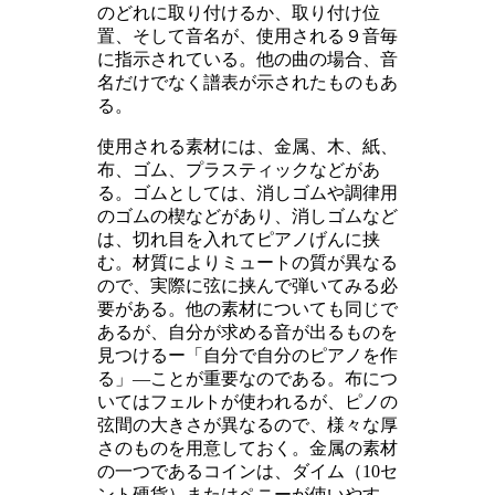
のどれに取り付けるか、取り付け位
置、そして音名が、使用される９音毎
に指示されている。他の曲の場合、音
名だけでなく譜表が示されたものもあ
る。
使用される素材には、金属、木、紙、
布、ゴム、プラスティックなどがあ
る。ゴムとしては、消しゴムや調律用
のゴムの楔などがあり、消しゴムなど
は、切れ目を入れてピアノげんに挟
む。材質によりミュートの質が異なる
ので、実際に弦に挟んで弾いてみる必
要がある。他の素材についても同じで
あるが、自分が求める音が出るものを
見つけるー「自分で自分のピアノを作
る」―ことが重要なのである。布につ
いてはフェルトが使われるが、ピノの
弦間の大きさが異なるので、様々な厚
さのものを用意しておく。金属の素材
の一つであるコインは、ダイム（
10
セ
ント硬貨）またはペニーが使いやす