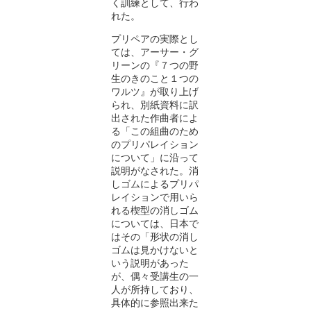
く訓練として、行わ
れた。
プリペアの実際とし
ては、アーサー・グ
リーンの
『
７つの野
生のきのこと１つの
ワルツ
』
が取り上げ
られ、別紙資料に訳
出された作曲者によ
る「この組曲のため
のプリパレイション
について」に沿って
説明がなされた。消
しゴムによるプリパ
レイションで用いら
れる楔型の消しゴム
については、日本で
はその「形状の消し
ゴムは見かけないと
いう説明があった
が、偶々受講生の一
人が所持しており、
具体的に参照出来た