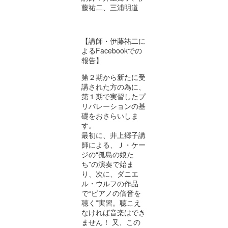
藤祐二、三浦明道
【講師・伊藤祐二に
よるFacebookでの
報告】
第２期から新たに受
講された方の為に、
第１期で実習したプ
リパレーションの基
礎をおさらいしま
す。
最初に、井上郷子講
師による、Ｊ・ケー
ジの“孤島の娘た
ち”の演奏で始ま
り、次に、ダニエ
ル・ウルフの作品
で“ピアノの倍音を
聴く”実習。聴こえ
なければ音楽はでき
ません！ 又、この