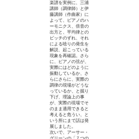
楽譜を実例に、三浦
講師（調律師）と伊
藤講師（作曲家）に
よって、ピアノのハ
ーモニクス、倍音の
出方と、平均律との
ピッチのずれ、それ
による唸りの発生を
解説、起こっている
現象を再確認。さら
に、ピアノの弦が、
実際にはどのように
振動しているか、さ
らにさらに、実際の
調律の現場がどうな
っているか、と掘り
下げ、理論上の事
が、実際の現場でそ
のまま適用できると
考えると危うい、と
いう所にまで話は発
展しました。
次いで、アーサー・
グリーンの「７つの