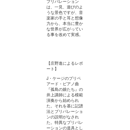
プリパレーション
は、一見、遊びのよ
うな景色ですが、音
楽家の手と耳と想像
力から、本当に豊か
な世界が広がってい
る事を改めて実感。
【庄野進によるレポ
ート】
J
・ケージのプリペ
アード・ピアノ曲
『
孤島の娘たち
』
の
井上講師による模範
演奏から始められ
た。それを基に記譜
法とプリパレーショ
ンの説明がなされ
た。特異なプリパレ
ーションの道具とし