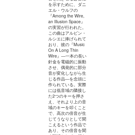
を示すために、ダニ
エル・ウルフの
『
Among the Wire,
an Illusion Space
』
の実習が行われた。
この曲はアルビン・
ルシエに捧げられて
おり、彼の
『
Music
On A Long Thin
Wire
』
―一本の長い
針金を電磁的に振動
させ、偶発的に部分
音が変化しながら生
じる作品―を念頭に
作られている。実際
には低音域の隣接し
た
2
つのキーを押さ
え、それより上の音
域のキーを叩くこと
で、高次の倍音が生
じてうなりとして聞
こえるという作品で
あり、その倍音を聞