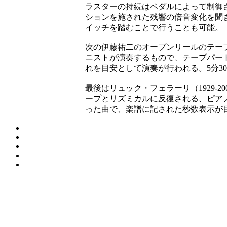
ラスターの持続はペダルによって制御
ションを施された残響の倍音変化を聞
イッチを踏むことで行うことも可能。
次の伊藤祐二のオープンリールのテー
ニストが演奏するもので、テープパー
れを目安として演奏が行われる。
5
分
30
最後はリュック・フェラーリ（
1929-20
ープとリズミカルに反復される、ピア
った曲で、楽譜に記された秒数表示が