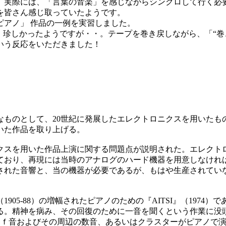
、実際には、「言葉の音楽」を感じながらシンクロして行く必
を皆さん感じ取っていたようです。
ピアノ」 作品の一例を実習しました。
、珍しかったようですが・・。テープを巻き戻しながら、「“巻
いう反応をいただきました！
なものとして、
20
世紀に発展したエレクトロニクスを用いたも
いた作品を取り上げる。
クスを用いた作品上演に関する問題点が説明された。エレクト
ており、再現には当時のアナログのハード機器を用意しなけれ
された音響と、当の機器が必要であるが、もはや生産されてい
（
1905-88
）
の増幅されたピアノのための
『
AITSI
』（
1974
）で
る。精神を病み、その回復のために一音を聞くという作業に没
はｆ音およびその周辺の数音、あるいはクラスターがピアノで