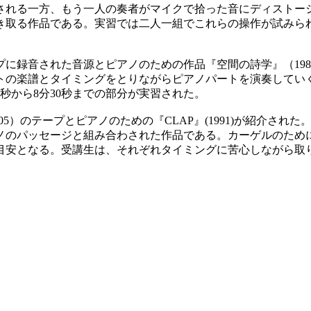
される一方、もう一人の奏者がマイクで拾った音にディストー
き取る作品である。実習では二人一組でこれらの操作が試みら
プに録音された音源とピアノのための作品
『
空間の詩学
』（
198
トの楽譜とタイミングをとりながらピアノパートを演奏してい
秒から
8
分
30
秒までの部分が実習された。
05
）のテープとピアノのための
『
CLAP
』
(1991)
が紹介された
ノのパッセージと組み合わされた作品である。カーゲルのため
目安となる。受講生は、それぞれタイミングに苦心しながら取