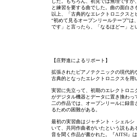
した。もちろん、初見では無理ですが
と練習を要する曲でした。曲の面白さ
以上、「古典的なエレクトロニクスと
“初めて見るオープンリールテープ”は
です」と言ったら、「なるほどー」と
【庄野進によるリポート】
拡張されたピアノテクニックの現代的
古典的となったエレクトロニクスを用
実習に先立って、初期のエレクトロニ
がデジタル機器とデータに置き換わっ
二の作品では、オープンリールに録音
るための困難がある。
最初の実習曲はジャチント・シェルシ
いて、共同作曲者がいたという説もあ
音を聞く作品が書かれた。
『
AITSI
』