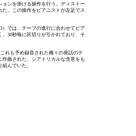
ションを掛ける操作を行う。ディストー
れた。この操作をピアニストが左足でス
3
）
では、テープの進行に合わせてピア
く。
30
秒毎に区切りが引かれており、そ
。これも予め録音された種々の発話のテ
に作曲された、シアトリカルな含意をも
り組んでいた。