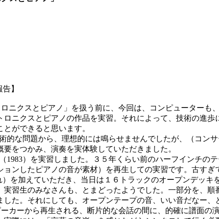
報告】
レクトロニクスとピアノ」を扱う前に、今回は、コンピューター
トロニクスとピアノの作品を実習。それによって、技術の進歩
ことができると思います。
1974）は、技術的な問題から、理想的には鳴らせませんでしたが、（
概要をつかみ、演奏を実体験していただきました。
e l ‘Space（1983）を実習しました。３５年くらい前のハーフ
ションしたピアノの音が素材）を再生しての実習です。古すぎて
熱入れ）を加えていただき、当日は１６トラックのオープンデッ
、実習生のみなさんも、とまどったようでした。一部分を、順
ました。それにしても、オープンテープの音、いい音だなー、
1991）、スピーカーから再生される、断片的な会話の間に、的確に譜