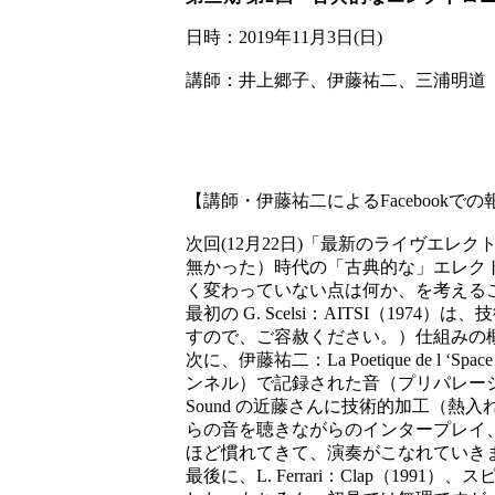
日時：2019年11月3日(日)
講師：井上郷子、伊藤祐二、三浦明道
【講師・伊藤祐二によるFacebookでの
次回(12月22日)「最新のライヴエ
無かった）時代の「古典的な」エレク
く変わっていない点は何か、を考える
最初の G. Scelsi：AITSI（
すので、ご容赦ください。）仕組みの
次に、伊藤祐二：La Poetique d
ンネル）で記録された音（プリパレー
Sound の近藤さんに技術的加工（
らの音を聴きながらのインタープレイ
ほど慣れてきて、演奏がこなれていき
最後に、L. Ferrari：Clap（