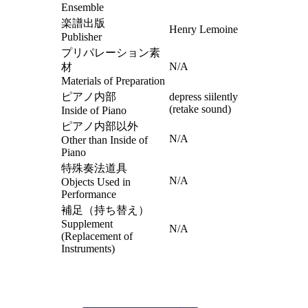
Ensemble
楽譜出版
Henry Lemoine
Publisher
プリパレーション素
N/A
材
Materials of Preparation
ピアノ内部
depress siilently
(retake sound)
Inside of Piano
ピアノ内部以外
N/A
Other than Inside of
Piano
特殊奏法道具
N/A
Objects Used in
Performance
補足（持ち替え）
Supplement
N/A
(Replacement of
Instruments)