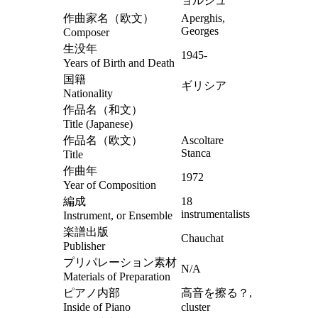
ョルジュ
作曲家名（欧文）
Aperghis,
Georges
Composer
生没年
1945-
Years of Birth and Death
国籍
ギリシア
Nationality
作品名（和文）
Title (Japanese)
作品名（欧文）
Ascoltare
Stanca
Title
作曲年
1972
Year of Composition
編成
18
instrumentalists
Instrument, or Ensemble
楽譜出版
Chauchat
Publisher
プリパレーション素材
N/A
Materials of Preparation
ピアノ内部
高音を擦る？,
Inside of Piano
cluster