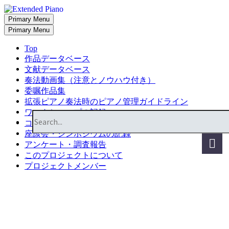
Primary Menu
Primary Menu
Top
作品データベース
文献データベース
奏法動画集（注意とノウハウ付き）
委嘱作品集
拡張ピアノ奏法時のピアノ管理ガイドライン
ワークショップの記録
コンサートの記録
座談会・シンポジウムの記録
アンケート・調査報告
このプロジェクトについて
プロジェクトメンバー