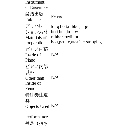
Instrument,
or Ensemble
楽譜出版
Peters
Publisher
プリパレー
long bolt,rubber,large
bolt,bolt,bolt with
ション素材
rubber,medium
Materials of
bolt,penny,weather stripping
Preparation
ピアノ内部
N/A
Inside of
Piano
ピアノ内部
以外
N/A
Other than
Inside of
Piano
特殊奏法道
具
N/A
Objects Used
in
Performance
補足（持ち