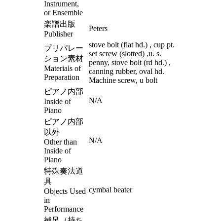
Instrument,
or Ensemble
楽譜出版
Peters
Publisher
stove bolt (flat hd.) , cup pt.
プリパレー
set screw (slotted) ,u. s.
ション素材
penny, stove bolt (rd hd.) ,
Materials of
canning rubber, oval hd.
Preparation
Machine screw, u bolt
ピアノ内部
N/A
Inside of
Piano
ピアノ内部
以外
N/A
Other than
Inside of
Piano
特殊奏法道
具
cymbal beater
Objects Used
in
Performance
補足（持ち