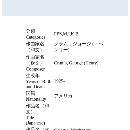
分類
PPS,M,I,K,B
Categories
作曲家名
クラム，ジョージ (・ヘ
（和文）
ンリー)
作曲家名
Crumb, George (Henry)
（欧文）
Composer
生没年
1929-
Years of Birth
and Death
国籍
アメリカ
Nationality
作品名（和
文）
Title
(Japanese)
作品名（欧