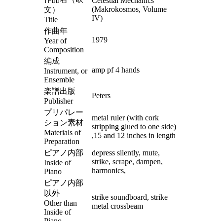
Celestial Mechanics
(Makrokosmos, Volume
文）
IV)
Title
作曲年
1979
Year of
Composition
編成
amp pf 4 hands
Instrument, or
Ensemble
楽譜出版
Peters
Publisher
プリパレー
metal ruler (with cork
ション素材
stripping glued to one side)
Materials of
,15 and 12 inches in length
Preparation
ピアノ内部
depress silently, mute,
strike, scrape, dampen,
Inside of
harmonics,
Piano
ピアノ内部
以外
strike soundboard, strike
Other than
metal crossbeam
Inside of
Piano