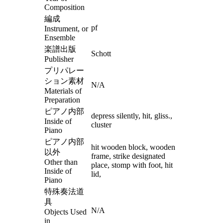
Composition
編成
pf
Instrument, or
Ensemble
楽譜出版
Schott
Publisher
プリパレー
ション素材
N/A
Materials of
Preparation
ピアノ内部
depress silently, hit, gliss.,
Inside of
cluster
Piano
ピアノ内部
hit wooden block, wooden
以外
frame, strike designated
Other than
place, stomp with foot, hit
Inside of
lid,
Piano
特殊奏法道
具
N/A
Objects Used
in