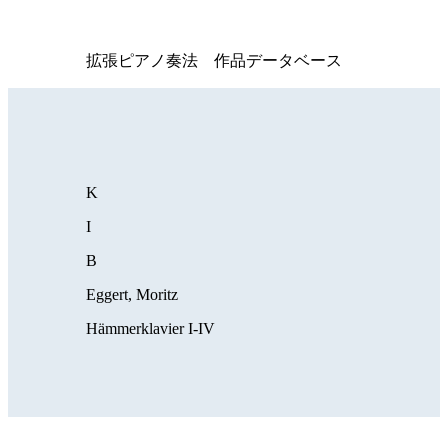
拡張ピアノ奏法 作品データベース
K
I
B
Eggert, Moritz
Hämmerklavier I-IV