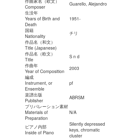
作曲家名（欧文）
Guarello, Alejandro
Composer
生没年
Years of Birth and
1951-
Death
国籍
チリ
Nationality
作品名（和文）
Title (Japanese)
作品名（欧文）
S n d
Title
作曲年
2003
Year of Composition
編成
Instrument, or
pf
Ensemble
楽譜出版
ABRSM
Publisher
プリパレーション素材
Materials of
N/A
Preparation
Silently depressed
ピアノ内部
keys, chromatic
Inside of Piano
cluster