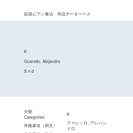
拡張ピアノ奏法 作品データベース
K
Guarello, Alejandro
S n d
分類
K
Categories
グァレッロ, アレハン
作曲家名（和文）
ドロ