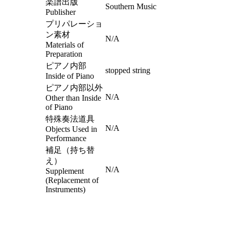
楽譜出版
Southern Music
Publisher
プリパレーショ
ン素材
N/A
Materials of
Preparation
ピアノ内部
stopped string
Inside of Piano
ピアノ内部以外
N/A
Other than Inside
of Piano
特殊奏法道具
N/A
Objects Used in
Performance
補足（持ち替
え）
N/A
Supplement
(Replacement of
Instruments)