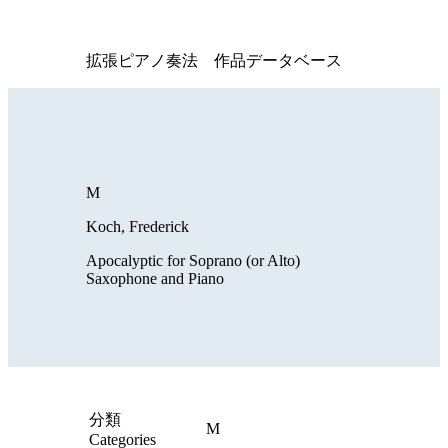
拡張ピアノ奏法 作品データベース
M
Koch, Frederick
Apocalyptic for Soprano (or Alto)
Saxophone and Piano
分類
M
Categories