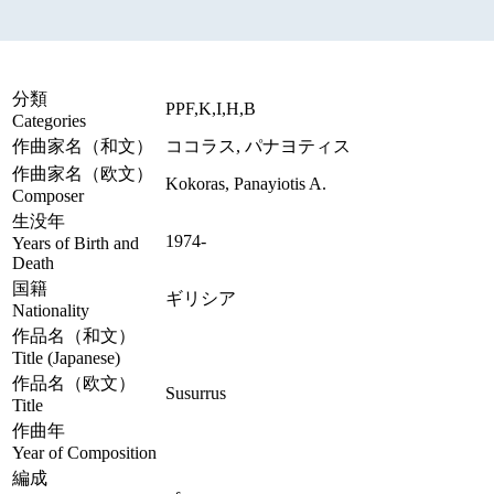
分類
PPF,K,I,H,B
Categories
作曲家名（和文）
ココラス, パナヨティス
作曲家名（欧文）
Kokoras, Panayiotis A.
Composer
生没年
1974-
Years of Birth and
Death
国籍
ギリシア
Nationality
作品名（和文）
Title (Japanese)
作品名（欧文）
Susurrus
Title
作曲年
Year of Composition
編成