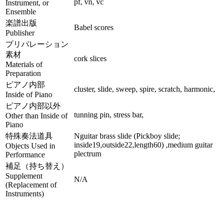
pf, vn, vc
Instrument, or
Ensemble
楽譜出版
Babel scores
Publisher
プリパレーション
素材
cork slices
Materials of
Preparation
ピアノ内部
cluster, slide, sweep, spire, scratch, harmonic,
Inside of Piano
ピアノ内部以外
tunning pin, stress bar,
Other than Inside of
Piano
特殊奏法道具
Nguitar brass slide (Pickboy slide;
inside19,outside22,length60) ,medium guitar
Objects Used in
plectrum
Performance
補足（持ち替え）
Supplement
N/A
(Replacement of
Instruments)