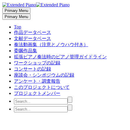
Primary Menu
Primary Menu
Top
作品データベース
文献データベース
奏法動画集（注意とノウハウ付き）
委嘱作品集
拡張ピアノ奏法時のピアノ管理ガイドライン
ワークショップの記録
コンサートの記録
座談会・シンポジウムの記録
アンケート・調査報告
このプロジェクトについて
プロジェクトメンバー