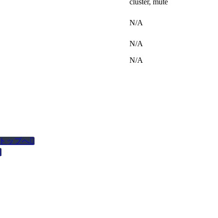
cluster, mute
N/A
N/A
N/A
トップへ

