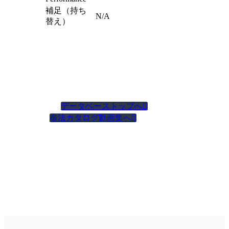
補足（持ち
N/A
替え）
データベーストップへ

奏法カタログ動画集へ
