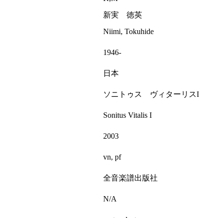
新実 徳英
Niimi, Tokuhide
1946-
日本
ソニトゥス ヴィターリスI
Sonitus Vitalis I
2003
vn, pf
全音楽譜出版社
N/A