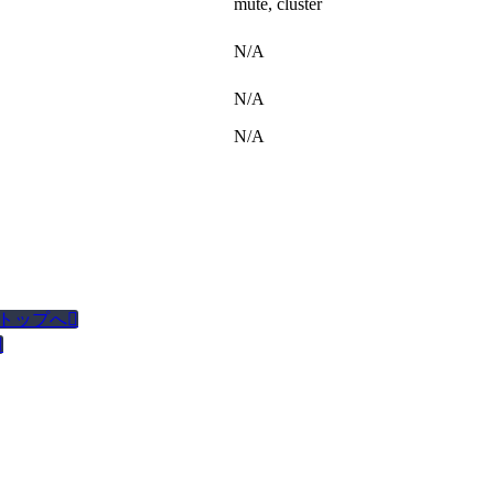
mute, cluster
N/A
N/A
N/A
トップへ

