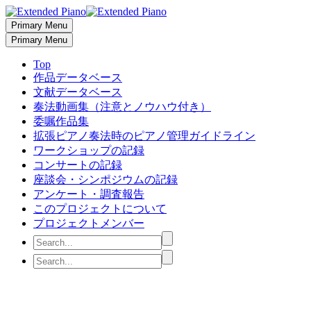
Primary Menu
Primary Menu
Top
作品データベース
文献データベース
奏法動画集（注意とノウハウ付き）
委嘱作品集
拡張ピアノ奏法時のピアノ管理ガイドライン
ワークショップの記録
コンサートの記録
座談会・シンポジウムの記録
アンケート・調査報告
このプロジェクトについて
プロジェクトメンバー