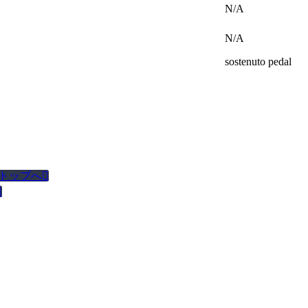
N/A
N/A
sostenuto pedal
トップへ

