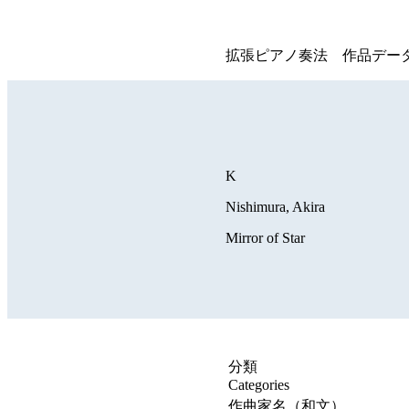
拡張ピアノ奏法 作品デー
K
Nishimura, Akira
Mirror of Star
分類
Categories
作曲家名（和文）