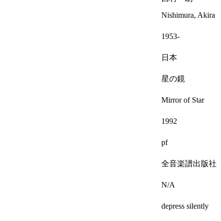
Nishimura, Akira
1953-
日本
星の鏡
Mirror of Star
1992
pf
全音楽譜出版社
N/A
depress silently