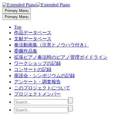
Primary Menu
Primary Menu
Top
作品データベース
文献データベース
奏法動画集（注意とノウハウ付き）
委嘱作品集
拡張ピアノ奏法時のピアノ管理ガイドライン
ワークショップの記録
コンサートの記録
座談会・シンポジウムの記録
アンケート・調査報告
このプロジェクトについて
プロジェクトメンバー