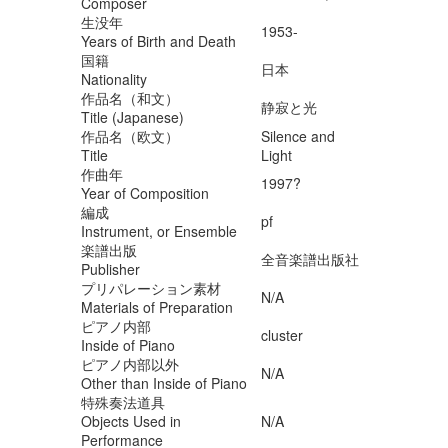
Composer
生没年
1953-
Years of Birth and Death
国籍
日本
Nationality
作品名（和文）
静寂と光
Title (Japanese)
作品名（欧文）
Silence and
Title
Light
作曲年
1997?
Year of Composition
編成
pf
Instrument, or Ensemble
楽譜出版
全音楽譜出版社
Publisher
プリパレーション素材
N/A
Materials of Preparation
ピアノ内部
cluster
Inside of Piano
ピアノ内部以外
N/A
Other than Inside of Piano
特殊奏法道具
Objects Used in
N/A
Performance