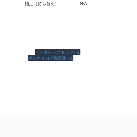
補足（持ち替え）
N/A
データベーストップへ

奏法カタログ動画集へ
