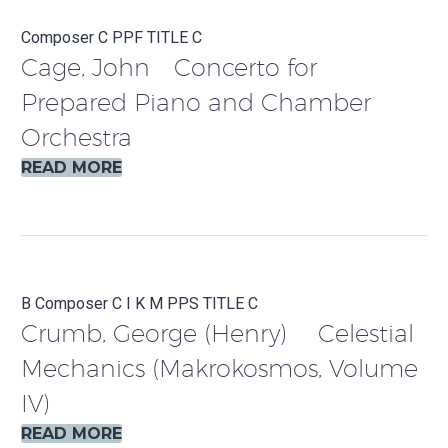
Composer C
PPF
TITLE C
Cage, John Concerto for
Prepared Piano and Chamber
Orchestra
READ MORE
B
Composer C
I
K
M
PPS
TITLE C
Crumb, George (Henry) Celestial
Mechanics (Makrokosmos, Volume
IV)
READ MORE