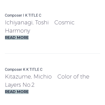
Composer I
K
TITLE C
Ichiyanagi, Toshi Cosmic
Harmony
READ MORE
Composer K
K
TITLE C
Kitazume, Michio Color of the
Layers No.2
READ MORE