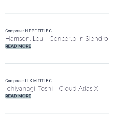
Composer H
PPF
TITLE C
Harrison, Lou Concerto in Slendro
READ MORE
Composer I
I
K
M
TITLE C
Ichiyanagi, Toshi Cloud Atlas X
READ MORE