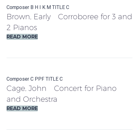
Composer B
H
I
K
M
TITLE C
Brown, Early Corroboree for 3 and
2 Pianos
READ MORE
Composer C
PPF
TITLE C
Cage, John Concert for Piano
and Orchestra
READ MORE