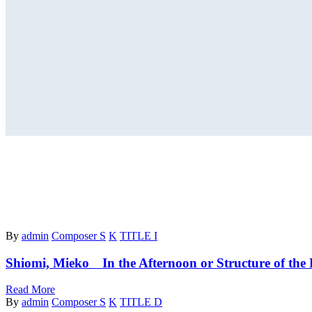
By
admin
Composer S
K
TITLE I
Shiomi, Mieko In the Afternoon or Structure of the
Read More
By
admin
Composer S
K
TITLE D