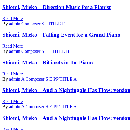
Shiomi, Mieko Direction Music for a Pianist
Read More
By
admin
Composer S
I
TITLE F
Shiomi, Mieko Falling Event for a Grand Piano
Read More
By
admin
Composer S
E
I
TITLE B
Shiomi, Mieko Billiards in the Piano
Read More
By
admin
A
Composer S
E
PP
TITLE A
Shiomi, Mieko And a Nightingale Has Flow: version
Read More
By
admin
A
Composer S
E
PP
TITLE A
Shiomi, Mieko And a Nightingale Has Flow: version
Read More