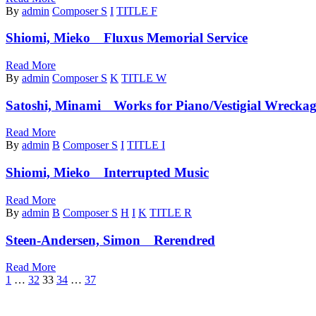
By
admin
Composer S
I
TITLE F
Shiomi, Mieko Fluxus Memorial Service
Read More
By
admin
Composer S
K
TITLE W
Satoshi, Minami Works for Piano/Vestigial Wreckage 
Read More
By
admin
B
Composer S
I
TITLE I
Shiomi, Mieko Interrupted Music
Read More
By
admin
B
Composer S
H
I
K
TITLE R
Steen-Andersen, Simon Rerendred
Read More
1
…
32
33
34
…
37