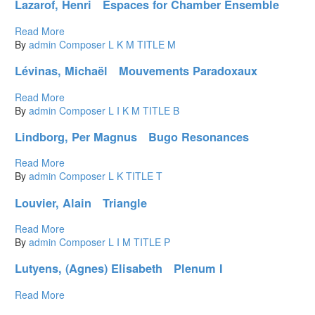
Lazarof, Henri Espaces for Chamber Ensemble
Read More
By
admin
Composer L
K
M
TITLE M
Lévinas, Michaël Mouvements Paradoxaux
Read More
By
admin
Composer L
I
K
M
TITLE B
Lindborg, Per Magnus Bugo Resonances
Read More
By
admin
Composer L
K
TITLE T
Louvier, Alain Triangle
Read More
By
admin
Composer L
I
M
TITLE P
Lutyens, (Agnes) Elisabeth Plenum I
Read More