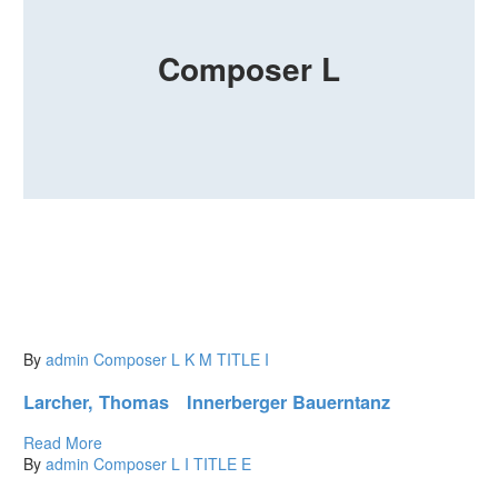
Composer L
By
admin
Composer L
K
M
TITLE I
Larcher, Thomas Innerberger Bauerntanz
Read More
By
admin
Composer L
I
TITLE E